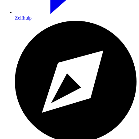
Zelfhulp