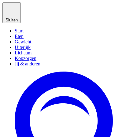
Sluiten
Start
Eten
Gewicht
Uiterlijk
Lichaam
Kopzorgen
Jij & anderen