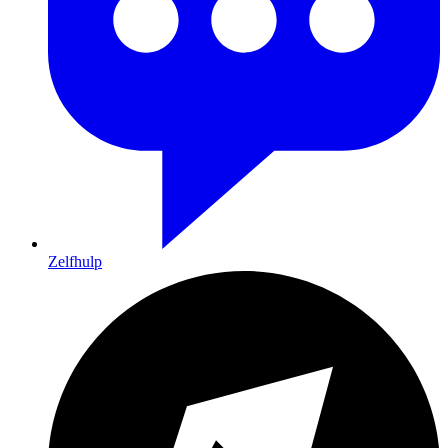
Zelfhulp