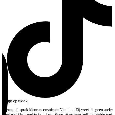
bekijk
op tiktok
b
99gram.nl sprak kleurenconsulente Nicolien. Zij weet als geen ander
W
weet wat kleur met je kan doen. Waar zij vroeger zelf worstelde met