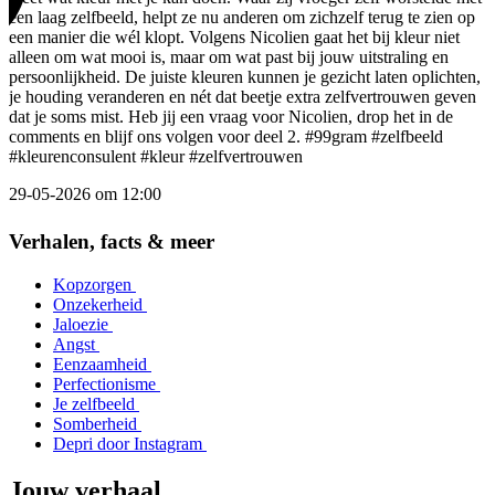
z
een laag zelfbeeld, helpt ze nu anderen om zichzelf terug te zien op
I
een manier die wél klopt. Volgens Nicolien gaat het bij kleur niet
b
alleen om wat mooi is, maar om wat past bij jouw uitstraling en
w
persoonlijkheid. De juiste kleuren kunnen je gezicht laten oplichten,
r
je houding veranderen en nét dat beetje extra zelfvertrouwen geven
v
dat je soms mist. Heb jij een vraag voor Nicolien, drop het in de
e
comments en blijf ons volgen voor deel 2.
#99gram
#zelfbeeld
#
#kleurenconsulent
#kleur
#zelfvertrouwen
2
29-05-2026 om 12:00
Item
2
Verhalen, facts & meer
of
5
Kopzorgen
Onzekerheid
Jaloezie
Angst
Eenzaamheid
Perfectionisme
Je zelfbeeld
Somberheid
Depri door Instagram
Jouw verhaal