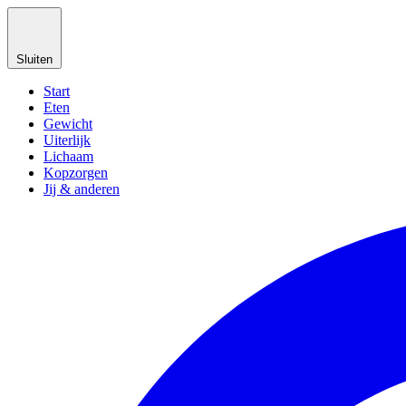
Sluiten
Start
Eten
Gewicht
Uiterlijk
Lichaam
Kopzorgen
Jij & anderen