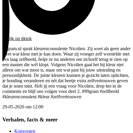
bekijk
op tiktok
b
99gram.nl sprak kleurenconsulente Nicolien. Zij weet als geen ander
W
weet wat kleur met je kan doen. Waar zij vroeger zelf worstelde met
z
een laag zelfbeeld, helpt ze nu anderen om zichzelf terug te zien op
I
een manier die wél klopt. Volgens Nicolien gaat het bij kleur niet
b
alleen om wat mooi is, maar om wat past bij jouw uitstraling en
w
persoonlijkheid. De juiste kleuren kunnen je gezicht laten oplichten,
r
je houding veranderen en nét dat beetje extra zelfvertrouwen geven
v
dat je soms mist. Heb jij een vraag voor Nicolien, drop het in de
e
comments en blijf ons volgen voor deel 2.
#99gram
#zelfbeeld
#
#kleurenconsulent
#kleur
#zelfvertrouwen
2
29-05-2026 om 12:00
Item
2
Verhalen, facts & meer
of
5
Kopzorgen