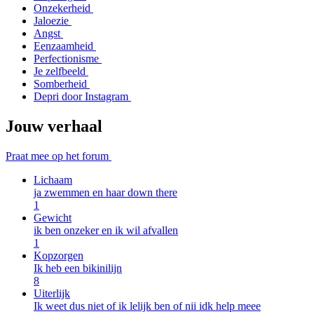
Onzekerheid
Jaloezie
Angst
Eenzaamheid
Perfectionisme
Je zelfbeeld
Somberheid
Depri door Instagram
Jouw verhaal
Praat mee op het forum
Lichaam
ja zwemmen en haar down there
1
Gewicht
ik ben onzeker en ik wil afvallen
1
Kopzorgen
Ik heb een bikinilijn
8
Uiterlijk
Ik weet dus niet of ik lelijk ben of nii idk help meee