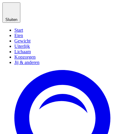
Sluiten
Start
Eten
Gewicht
Uiterlijk
Lichaam
Kopzorgen
Jij & anderen