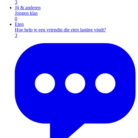
3
Jij & anderen
Jongen klas
0
Eten
Hoe help je een vriendin die eten lasting vindt?
3