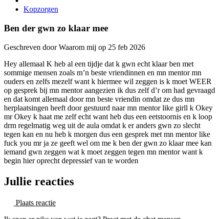
Kopzorgen
Ben der gwn zo klaar mee
Geschreven door Waarom mij op 25 feb 2026
Hey allemaal K heb al een tijdje dat k gwn echt klaar ben met
sommige mensen zoals m’n beste vriendinnen en mn mentor mn
ouders en zelfs mezelf want k hiermee wil zeggen is k moet WEER
op gesprek bij mn mentor aangezien ik dus zelf d’r om had gevraagd
en dat komt allemaal door mn beste vriendin omdat ze dus mn
herplaatsingen heeft door gestuurd naar mn mentor like girll k Okey
mr Okey k haat me zelf echt want heb dus een eetstoornis en k loop
drm regelmatig weg uit de aula omdat k er anders gwn zo slecht
tegen kan en nu heb k morgen dus een gesprek met mn mentor like
fuck you mr ja ze geeft wel om me k ben der gwn zo klaar mee kan
iemand gwn zeggen wat k moet zeggen tegen mn mentor want k
begin hier oprecht depressief van te worden
Jullie reacties
Plaats reactie