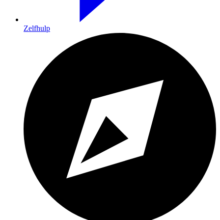
Zelfhulp