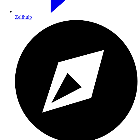
Zelfhulp