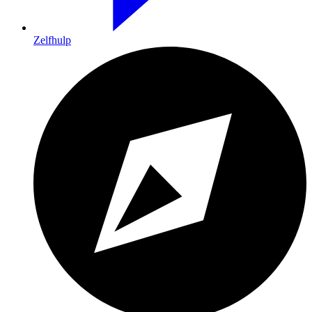
Zelfhulp