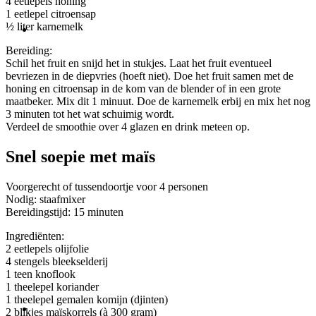
4 eetlepels honing
1 eetlepel citroensap
½ liter karnemelk
Bereiding:
Schil het fruit en snijd het in stukjes. Laat het fruit eventueel
bevriezen in de diepvries (hoeft niet). Doe het fruit samen met de
honing en citroensap in de kom van de blender of in een grote
maatbeker. Mix dit 1 minuut. Doe de karnemelk erbij en mix het nog
3 minuten tot het wat schuimig wordt.
Verdeel de smoothie over 4 glazen en drink meteen op.
Snel soepie met maïs
Voorgerecht of tussendoortje voor 4 personen
Nodig: staafmixer
Bereidingstijd: 15 minuten
Ingrediënten:
2 eetlepels olijfolie
4 stengels bleekselderij
1 teen knoflook
1 theelepel koriander
1 theelepel gemalen komijn (djinten)
2 blikjes maïskorrels (à 300 gram)