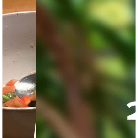
Ingrediënten:
2 sneetjes (volkoren) rozijnenbrood
1 eetlepel verse roomkaas (light)
2 theelepels vloeibare honing
½ banaan in plakjes
Bereiding:
Besmeer de sneetjes rozijnenbrood met de verse roomkaas. Druppel
op elk sneetje een theelepel honing. Verdeel de plakjes banaan over
1 sneetje en leg het andere sneetje met de besmeerde kant er
bovenop. Bak de tosti in het tostiapparaat bruin. Snijd de tosti schuin
doormidden.