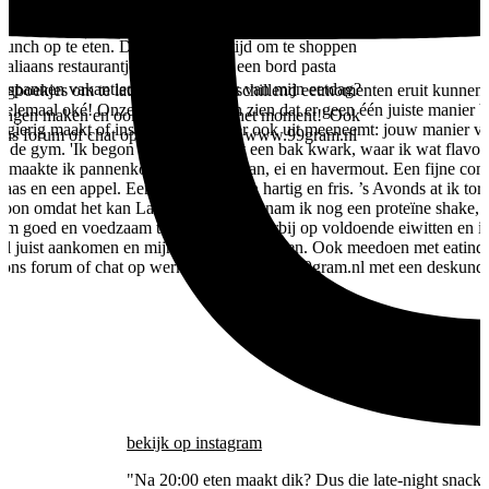
m was het tijd voor een Frappuccino cookies &
unchtijd zochten we een gezellig terrasje op. Daar
 lunch op te eten. Daarna was het tijd om te shoppen
taliaans restaurantje. Ik koos voor een bord pasta
 ontspannen vakantiedag. Wat vind ik van mijn eetdag?
gboekjes om te laten zien hoe verschillend eetmomenten eruit kunnen z
 helemaal oké! Onze eetkeuzes laten zien dat er geen één juiste manier 
nneringen maken en ook genieten van het moment!' Ook
ieuwsgierig maakt of inspireert. Wat je er ook uit meeneemt: jouw manier
7 ons forum of chat op werkdagen op www.99gram.nl
naar de gym. 'Ik begon ik mijn dag met een bak kwark, waar ik wat fla
h maakte ik pannenkoekjes van banaan, ei en havermout. Een fijne combi
as en een appel. Een goede mix van hartig en fris. ’s Avonds at ik tort
woon omdat het kan Later op de avond nam ik nog een proteïne shake, z
k om goed en voedzaam te eten. Ik let daarbij op voldoende eiwitten en
k wil juist aankomen en mijn spieren versterken. Ook meedoen met eatin
/7 ons forum of chat op werkdagen op www.99gram.nl met een deskundi
bekijk
op instagram
"Na 20:00 eten maakt dik? Dus die late-night snack 