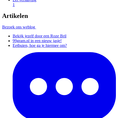
1
Artikelen
Bezoek ons weblog
Bekijk jezelf door een Roze Bril
99gram.nl in een nieuw jasje!
Eetbuien, hoe ga je hiermee om?