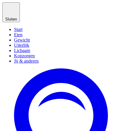
Sluiten
Start
Eten
Gewicht
Uiterlijk
Lichaam
Kopzorgen
Jij & anderen