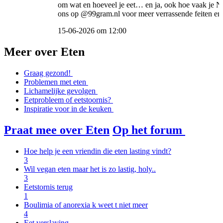
om wat en hoeveel je eet… en ja, ook hoe vaak je Ne
ons op @99gram.nl voor meer verrassende feiten en
15-06-2026 om 12:00
Item
2
Meer over Eten
of
5
Graag gezond!
Problemen met eten
Lichamelijke gevolgen
Eetprobleem of eetstoornis?
Inspiratie voor in de keuken
Praat mee over Eten
Op het forum
Hoe help je een vriendin die eten lasting vindt?
3
Wil vegan eten maar het is zo lastig, holy..
3
Eetstornis terug
1
Boulimia of anorexia k weet t niet meer
4
Eet verslaving