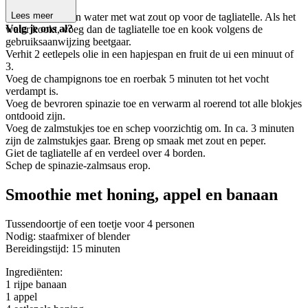
stukjes.
Lees meer
Zet een grote pan water met wat zout op voor de tagliatelle. Als het
Volg je ons al?
water kookt, voeg dan de tagliatelle toe en kook volgens de
gebruiksaanwijzing beetgaar.
Verhit 2 eetlepels olie in een hapjespan en fruit de ui een minuut of
3.
Voeg de champignons toe en roerbak 5 minuten tot het vocht
verdampt is.
Voeg de bevroren spinazie toe en verwarm al roerend tot alle blokjes
ontdooid zijn.
Voeg de zalmstukjes toe en schep voorzichtig om. In ca. 3 minuten
zijn de zalmstukjes gaar. Breng op smaak met zout en peper.
Giet de tagliatelle af en verdeel over 4 borden.
Schep de spinazie-zalmsaus erop.
Smoothie met honing, appel en banaan
Tussendoortje of een toetje voor 4 personen
Nodig: staafmixer of blender
Bereidingstijd: 15 minuten
Ingrediënten:
1 rijpe banaan
1 appel