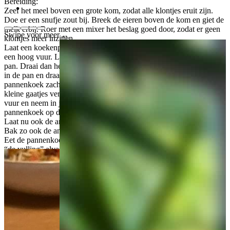
Bereiding:
Zeef het meel boven een grote kom, zodat alle klontjes eruit zijn.
Doe er een snufje zout bij. Breek de eieren boven de kom en giet de
melk erbij. Roer met een mixer het beslag goed door, zodat er geen
Swipe voor meer
klontjes meer inzitten.
Laat een koekenpan, liefst met antiaanbaklaag, goed heet worden op
een hoog vuur. Laat een kneepje vloeibare boter heet worden in de
pan. Draai dan het vuur wat lager. Giet een soepopscheplepel beslag
in de pan en draai de pan rond tot de hele bodem bedekt is. Laat de
pannenkoek zachtjes bakken totdat de bovenkant droog is en er
kleine gaatjes verschijnen. Neem met je ene hand de pan van het
vuur en neem in je andere hand een grote deksel. Laat de
pannenkoek op de deksel glijden en keer hem dan om in de pan.
Laat nu ook de andere kant lichtbruin bakken. Pas op! Dat gaat snel.
Bak zo ook de andere pannenkoeken.
Eet de pannenkoeken met stroop, suiker, jam, stukjes fruit of bak
“de vulling” alvast mee, zoals plakjes spek, plakjes appel en
rozijnen, plakjes kaas e.d.
Rozijnenbroodtosti met banaan
Ontbijt, lunch of tussendoortje voor 1 persoon
Bereidingstijd: 5 minuten
Nodig: tostiapparaat