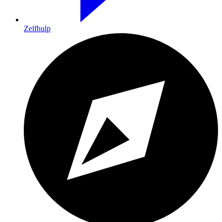
Zelfhulp