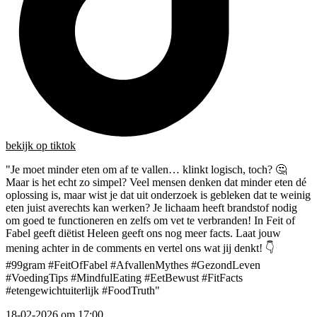
bekijk
op tiktok
b
"Je moet minder eten om af te vallen… klinkt logisch, toch? 🤔
"
é
Maar is het echt zo simpel? Veel mensen denken dat minder eten dé
M
ig
oplossing is, maar wist je dat uit onderzoek is gebleken dat te weinig
o
eten juist averechts kan werken? Je lichaam heeft brandstof nodig
e
om goed te functioneren en zelfs om vet te verbranden! In Feit of
o
Fabel geeft diëtist Heleen geeft ons nog meer facts. Laat jouw
F
mening achter in de comments en vertel ons wat jij denkt! 👇
m
#99gram
#FeitOfFabel
#AfvallenMythes
#GezondLeven
#
#VoedingTips
#MindfulEating
#EetBewust
#FitFacts
#
#etengewichtuiterlijk
#FoodTruth
"
#
18-02-2026 om 17:00
1