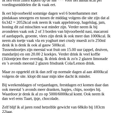
Ik heb eens zitten kijken op de site *** voor het aantal kcal per
voedingsmiddelen die ik vaak eet.
Ik eet bijvoorbeeld sommige dagen wel 6 boterhammen met
pindakaas smorgens en tussen de middag volgens die site zijn dat al
6x342 = 2052kcal ook neem ik vaak appelstroop, hagelslag, jam,
honing dit zal misschien wat minder zijn. Verder neem ik bij
avondeten vaak ook 2 of 3 borden van bijvoorbeeld nasi, macaroni
of aardappels, groente, vlees zijn denk ik ook meer dan 1000kcal. Ik
neem als toetje vaak vla en yoghurt met crusly muesli zo'n 250ml
denk ik is denk ik ook al gauw 500kcal.
Tussendoortjes zijn meestal wat fruit om 15.00 uur (appel, druiven,
mandarijn) en om 20.00 2 koekjes. Verder drink ik veel koffie
(1klontje)en thee overdag. Ik drink denk ik zo'n 2 glazen limonade
en 's avonds meestal 2 glazen frisdrank Cola/Lemon drink.
Maar zo opgeteld zit ik dan zelf op normale dagen al aan 4000kcal
volgens de site. klopt dit naar mijn idee dacht ik minder.
Bij weekenddagen of verjaardagen, feestdagen ect komen daar dan
ook meestal 's avonds meer dranken, hapjes, chips, nootjes bij.
Waardoor je denk ik al zo op 5000/6000kcal komt. Ook neem ik
dan wel eens Taart, ijsje, chocolade.
Zelf blijf ik al jaren rond hetzelfde gewicht van 68kilo bij 183cm
22jaar.