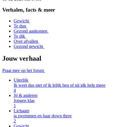
Item
1
Verhalen, facts & meer
of
1
Gewicht
Te dun
Gezond aankomen
Te dik
Over afvallen
Gezond gewicht
Jouw verhaal
Praat mee op het forum
Uiterlijk
Ik weet dus niet of ik lelijk ben of nii idk help meee
4
Jij & anderen
Jongen klas
1
Lichaam
ja zwemmen en haar down there
2
Gewicht