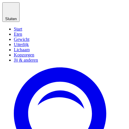
Sluiten
Start
Eten
Gewicht
Uiterlijk
Lichaam
Kopzorgen
Jij & anderen