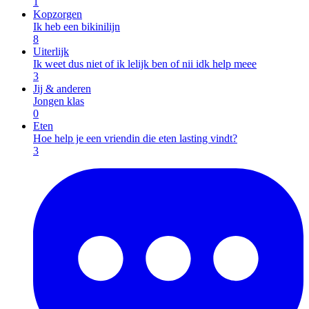
1
Kopzorgen
Ik heb een bikinilijn
8
Uiterlijk
Ik weet dus niet of ik lelijk ben of nii idk help meee
3
Jij & anderen
Jongen klas
0
Eten
Hoe help je een vriendin die eten lasting vindt?
3