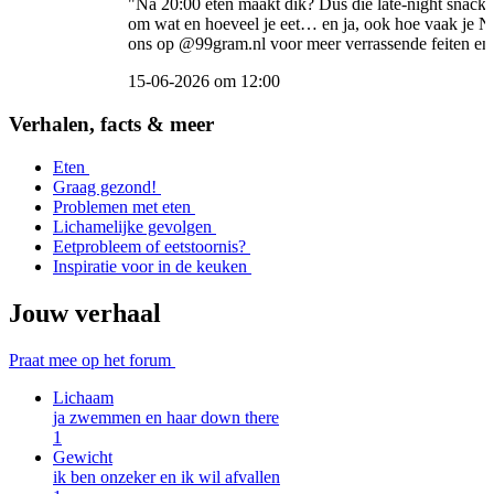
"Na 20:00 eten maakt dik? Dus die late-night snack 
om wat en hoeveel je eet… en ja, ook hoe vaak je Ne
ons op @99gram.nl voor meer verrassende feiten en
15-06-2026 om 12:00
Item
2
Verhalen, facts & meer
of
5
Eten
Graag gezond!
Problemen met eten
Lichamelijke gevolgen
Eetprobleem of eetstoornis?
Inspiratie voor in de keuken
Jouw verhaal
Praat mee op het forum
Lichaam
ja zwemmen en haar down there
1
Gewicht
ik ben onzeker en ik wil afvallen