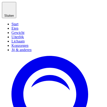
Sluiten
Start
Eten
Gewicht
Uiterlijk
Lichaam
Kopzorgen
Jij & anderen