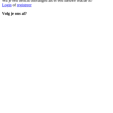
Wil je een bericht ontvangen als er een nieuwe reactie is?
Login
of
registreer
Volg je ons al?