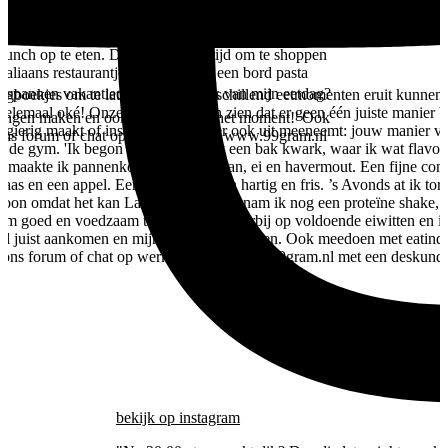
 mee in een dagje eten. De dag begon rustig in het
m was het tijd voor een Frappuccino cookies &
unchtijd zochten we een gezellig terrasje op. Daar
 lunch op te eten. Daarna was het tijd om te shoppen
taliaans restaurantje. Ik koos voor een bord pasta
 ontspannen vakantiedag. Wat vind ik van mijn eetdag?
gboekjes om te laten zien hoe verschillend eetmomenten eruit kunnen z
 helemaal oké! Onze eetkeuzes laten zien dat er geen één juiste manier 
nneringen maken en ook genieten van het moment!' Ook
ieuwsgierig maakt of inspireert. Wat je er ook uit meeneemt: jouw manier
7 ons forum of chat op werkdagen op www.99gram.nl
naar de gym. 'Ik begon ik mijn dag met een bak kwark, waar ik wat fla
h maakte ik pannenkoekjes van banaan, ei en havermout. Een fijne combi
as en een appel. Een goede mix van hartig en fris. ’s Avonds at ik tort
woon omdat het kan Later op de avond nam ik nog een proteïne shake, z
k om goed en voedzaam te eten. Ik let daarbij op voldoende eiwitten en
k wil juist aankomen en mijn spieren versterken. Ook meedoen met eatin
/7 ons forum of chat op werkdagen op www.99gram.nl met een deskundi
bekijk
op instagram