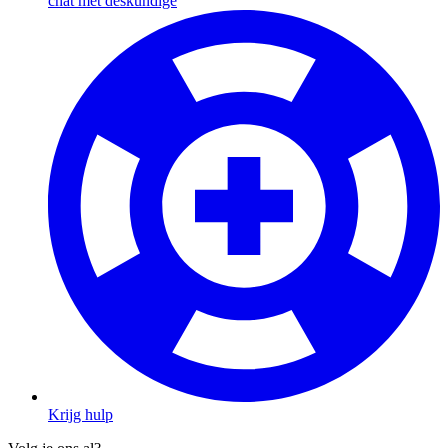
chat met deskundige
Krijg hulp