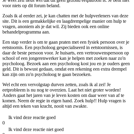
Je weet zelf heus wel dat dit geen gezond eetpatroon is. Je bent niet
voor niets op dit forum beland.
Zoals ik al eerder zei, je kan chatten met de hulpverleners van deze
site. Dit is een gemakkelijke en laagdrempelige manier om hulp te
vragen, anoniem als je dat wil. Zij bieden ook een online
behandelprogramma aan.
Een stap verder is om te gaan praten met een fysiek persoon over je
eetstoornis. Een psycholoog gespecialiseerd in eetstoornissen, is
daar de beste persoon voor. Je huisarts, een vertrouwenspersoon op
school of een jongerenwerker kan je helpen met zoeken naar zo'n
psycholoog. Bezoek aan een psycholoog kost jou en je ouders geen
geld. Dit is bewust gedaan, omdat een rekening een extra drempel
kan zijn om zo'n psycholoog te gaan bezoeken.
Wel echt een vervolgstap durven zetten, zoals ik al zei! Je
eetprobleem is nu nog te overzien. Laat het niet groter worden!
Anders gaat het jaren van je leven kosten om daar weer van af te
komen. Neem de regie in eigen hand. Zoek hulp!! Hulp vragen is
altijd een teken van kracht, nooit van zwakte.
Ik vind deze reactie goed
0
Ik vind deze reactie niet goed