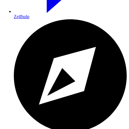
Zelfhulp