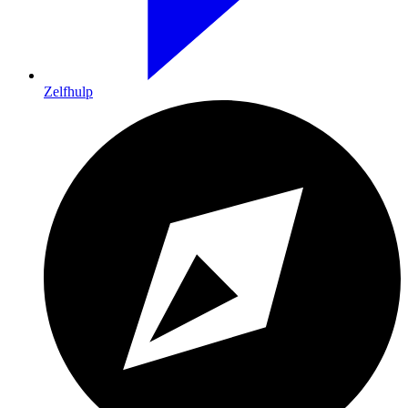
Zelfhulp