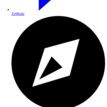
Zelfhulp