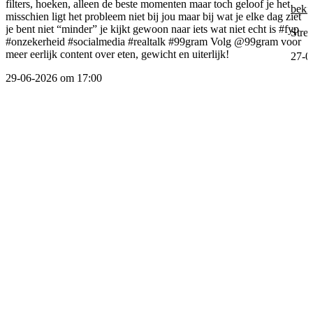
filters, hoeken, alleen de beste momenten maar toch geloof je het
beki
misschien ligt het probleem niet bij jou maar bij wat je elke dag ziet
je bent niet “minder” je kijkt gewoon naar iets wat niet echt is
#fyp
Stre
#onzekerheid
#socialmedia
#realtalk
#99gram
Volg @99gram voor
meer eerlijk content over eten, gewicht en uiterlijk!
27-0
29-06-2026 om 17:00