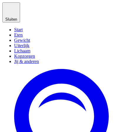
Sluiten
Start
Eten
Gewicht
Uiterlijk
Lichaam
Kopzorgen
Jij & anderen