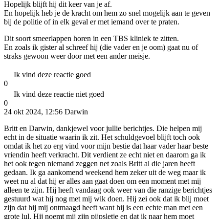
Hopelijk blijft hij dit keer van je af.
En hopelijk heb je de kracht om hem zo snel mogelijk aan te geven
bij de politie of in elk geval er met iemand over te praten.
Dit soort smeerlappen horen in een TBS kliniek te zitten.
En zoals ik gister al schreef hij (die vader en je oom) gaat nu of
straks gewoon weer door met een ander meisje.
Ik vind deze reactie goed
0
Ik vind deze reactie niet goed
0
24 okt 2024, 12:56
Darwin
Britt en Darwin, dankjewel voor jullie berichtjes. Die helpen mij
echt in de situatie waarin ik zit. Het schuldgevoel blijft toch ook
omdat ik het zo erg vind voor mijn bestie dat haar vader haar beste
vriendin heeft verkracht. Dit verdient ze echt niet en daarom ga ik
het ook tegen niemand zeggen net zoals Britt al die jaren heeft
gedaan. Ik ga aankomend weekend hem zeker uit de weg maar ik
weet nu al dat hij er alles aan gaat doen om een moment met mij
alleen te zijn. Hij heeft vandaag ook weer van die ranzige berichtjes
gestuurd wat hij nog met mij wik doen. Hij zei ook dat ik blij moet
zijn dat hij mij ontmaagd heeft want hij is een echte man met een
grote lul. Hij noemt mij zijn pijpsletje en dat ik naar hem moet