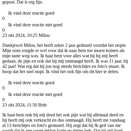
gepost. Dat is erg fijn.
Ik vind deze reactie goed
0
Ik vind deze reactie niet goed
0
23 okt 2024, 10:25
Milou
Dankjewel Milou, het heeft zeker 2 jaar geduurd voordat het stopte.
Mijn oom zorgde er wel voor dat ik naar hem toe moest komen als
mijn tante weg was. Ik haat hem voor alles wat hij bij mij heeft
gedaan, de pijn en ook dat hij mij ontmaagd heeft. Ik was 11 jaar, hij
42 jaar! Wat erg dat hij jou nog steeds berichtjes en foto's stuurt. Ik
hoop dat het snel stopt. Ik vind het ook fijn om dit hier te delen.
Ik vind deze reactie goed
0
Ik vind deze reactie niet goed
0
23 okt 2024, 11:50
Britt
Ik haat hem ook bij mij deed het ook pijn wat hij allemaal deed en
hij heeft mij ook verkracht en dus ontmaagd. Hij heeft me vandaag
al 13 berichtjes en foto's gestuurd. Hij zegt dat hij fk geil van me
wordt dat ik een super lekker kutje en tietjes heb. Dat hij mij hard