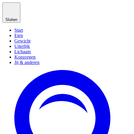
Sluiten
Start
Eten
Gewicht
Uiterlijk
Lichaam
Kopzorgen
Jij & anderen