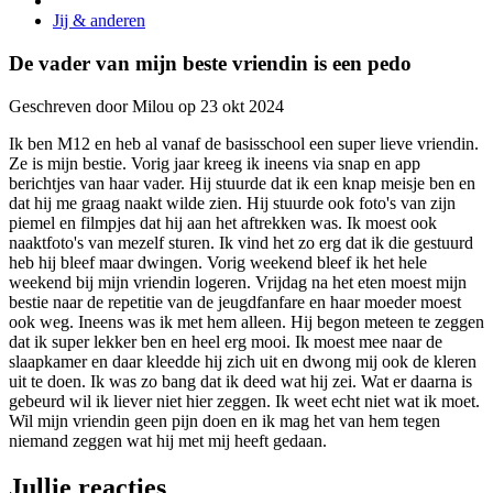
Jij & anderen
De vader van mijn beste vriendin is een pedo
Geschreven door Milou op 23 okt 2024
Ik ben M12 en heb al vanaf de basisschool een super lieve vriendin.
Ze is mijn bestie. Vorig jaar kreeg ik ineens via snap en app
berichtjes van haar vader. Hij stuurde dat ik een knap meisje ben en
dat hij me graag naakt wilde zien. Hij stuurde ook foto's van zijn
piemel en filmpjes dat hij aan het aftrekken was. Ik moest ook
naaktfoto's van mezelf sturen. Ik vind het zo erg dat ik die gestuurd
heb hij bleef maar dwingen. Vorig weekend bleef ik het hele
weekend bij mijn vriendin logeren. Vrijdag na het eten moest mijn
bestie naar de repetitie van de jeugdfanfare en haar moeder moest
ook weg. Ineens was ik met hem alleen. Hij begon meteen te zeggen
dat ik super lekker ben en heel erg mooi. Ik moest mee naar de
slaapkamer en daar kleedde hij zich uit en dwong mij ook de kleren
uit te doen. Ik was zo bang dat ik deed wat hij zei. Wat er daarna is
gebeurd wil ik liever niet hier zeggen. Ik weet echt niet wat ik moet.
Wil mijn vriendin geen pijn doen en ik mag het van hem tegen
niemand zeggen wat hij met mij heeft gedaan.
Jullie reacties