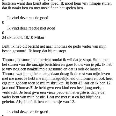
luisteren want dan komt alles goed. Ik moet hem vnv filmpje sturen
dat ik naakt ben en met mezelf aan het spelen ben.
Ik vind deze reactie goed
0
Ik vind deze reactie niet goed
0
24 okt 2024, 18:10
Milou
Britt, ik heb dit bericht net naar Thomas de pedo vader van mijn
bestie gestuurd. Ik hoop dat hij nu stopt.
Thomas, ik stuur je dit bericht omdat ik wil dat je stopt. Stopt met
het sturen van die ranzige berichten en gore foto's van je pik. Ik heb
je vnv nog een naaktfilmpje gestuurd en dat is ook de laatste.
Thomas wat jij mij hebt aangedaan draag ik de rest van mijn leven
met me mee. Je hebt me mijn maagdelijkheid ontnomen en ook heel
erg pijn gedaan toen je mij misbruikte. Jij bent 43 jaar en ik ben 12
jaar oud Thomas!!! Je hebt gwn een kind een heel jong meisje
verkracht. Je bent gwn een vieze pedo en het ergste is dat je de
vader bent van mijn bestie. Laat me met rust en het blijft ons
geheim. Alsjeblieft ik ben een meisje van 12.
Ik vind deze reactie goed