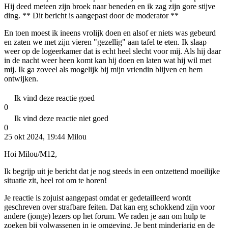
Hij deed meteen zijn broek naar beneden en ik zag zijn gore stijve
ding. ** Dit bericht is aangepast door de moderator **
En toen moest ik ineens vrolijk doen en alsof er niets was gebeurd
en zaten we met zijn vieren "gezellig" aan tafel te eten. Ik slaap
weer op de logeerkamer dat is echt heel slecht voor mij. Als hij daar
in de nacht weer heen komt kan hij doen en laten wat hij wil met
mij. Ik ga zoveel als mogelijk bij mijn vriendin blijven en hem
ontwijken.
Ik vind deze reactie goed
0
Ik vind deze reactie niet goed
0
25 okt 2024, 19:44
Milou
Hoi Milou/M12,
Ik begrijp uit je bericht dat je nog steeds in een ontzettend moeilijke
situatie zit, heel rot om te horen!
Je reactie is zojuist aangepast omdat er gedetailleerd wordt
geschreven over strafbare feiten. Dat kan erg schokkend zijn voor
andere (jonge) lezers op het forum. We raden je aan om hulp te
zoeken bij volwassenen in je omgeving. Je bent minderjarig en de