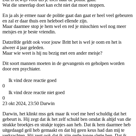
Wat die smeerlap doet kan echt niet dat moet stoppen.
En ja als je ermee naar de politie gaat dan gaat er heel veel gebeuren
en zal er daar thuis een heleboel ellende zijn.
Maar daarmee stop je hem wel en red je misschien wel nog meer
meisjes en je beste vriendin.
Datzelfde geldt ook voor jouw Britt het is wel je oom en het is
alweer 4 jaar geleden.
Maar wie weet is hij nu bezig met een ander meisje?
Dit soort mannen moeten in de gevangenis en geholpen worden
door een psychiater.
Ik vind deze reactie goed
0
Ik vind deze reactie niet goed
0
23 okt 2024, 23:50
Darwin
Darwin, het klinkt mss gek maar ik voel me heel schuldig dat het
gebeurt is. Hij zegt dat ik het zelf schuld ben omdat ik altijd van die
strakke broekjes en strakje topjes aan heb. Dat ik hem daarmee heb
uitgedaagd geil heb gemaakt en dat hij geen keus had dan mij te
verkrachten. Hij zegt ook dat ik zijn geile jonge sletje ben. Dat ik