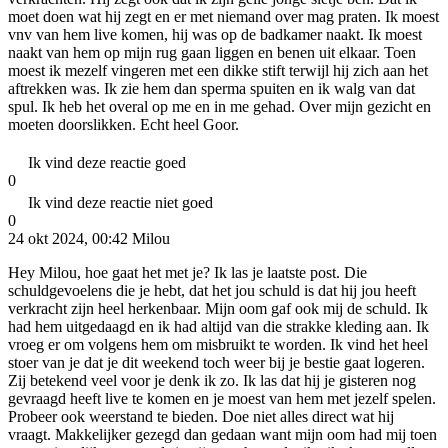
moet doen wat hij zegt en er met niemand over mag praten. Ik moest
vnv van hem live komen, hij was op de badkamer naakt. Ik moest
naakt van hem op mijn rug gaan liggen en benen uit elkaar. Toen
moest ik mezelf vingeren met een dikke stift terwijl hij zich aan het
aftrekken was. Ik zie hem dan sperma spuiten en ik walg van dat
spul. Ik heb het overal op me en in me gehad. Over mijn gezicht en
moeten doorslikken. Echt heel Goor.
Ik vind deze reactie goed
0
Ik vind deze reactie niet goed
0
24 okt 2024, 00:42
Milou
Hey Milou, hoe gaat het met je? Ik las je laatste post. Die
schuldgevoelens die je hebt, dat het jou schuld is dat hij jou heeft
verkracht zijn heel herkenbaar. Mijn oom gaf ook mij de schuld. Ik
had hem uitgedaagd en ik had altijd van die strakke kleding aan. Ik
vroeg er om volgens hem om misbruikt te worden. Ik vind het heel
stoer van je dat je dit weekend toch weer bij je bestie gaat logeren.
Zij betekend veel voor je denk ik zo. Ik las dat hij je gisteren nog
gevraagd heeft live te komen en je moest van hem met jezelf spelen.
Probeer ook weerstand te bieden. Doe niet alles direct wat hij
vraagt. Makkelijker gezegd dan gedaan want mijn oom had mij toen