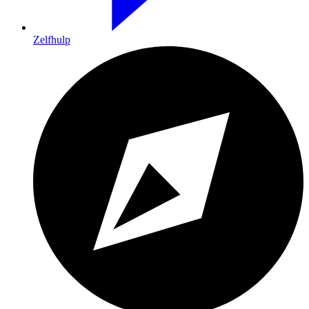
Zelfhulp