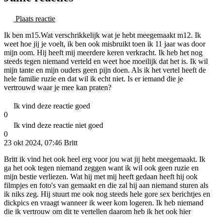
Plaats reactie
Ik ben m15.Wat verschrikkelijk wat je hebt meegemaakt m12. Ik
weet hoe jij je voelt, ik ben ook misbruikt toen ik 11 jaar was door
mijn oom. Hij heeft mij meerdere keren verkracht. Ik heb het nog
steeds tegen niemand verteld en weet hoe moeilijk dat het is. Ik wil
mijn tante en mijn ouders geen pijn doen. Als ik het vertel heeft de
hele familie ruzie en dat wil ik echt niet. Is er iemand die je
vertrouwd waar je mee kan praten?
Ik vind deze reactie goed
0
Ik vind deze reactie niet goed
0
23 okt 2024, 07:46
Britt
Britt ik vind het ook heel erg voor jou wat jij hebt meegemaakt. Ik
ga het ook tegen niemand zeggen want ik wil ook geen ruzie en
mijn bestie verliezen. Wat hij met mij heeft gedaan heeft hij ook
filmpjes en foto's van gemaakt en die zal hij aan niemand sturen als
ik niks zeg. Hij stuurt me ook nog steeds hele gore sex berichtjes en
dickpics en vraagt wanneer ik weer kom logeren. Ik heb niemand
die ik vertrouw om dit te vertellen daarom heb ik het ook hier