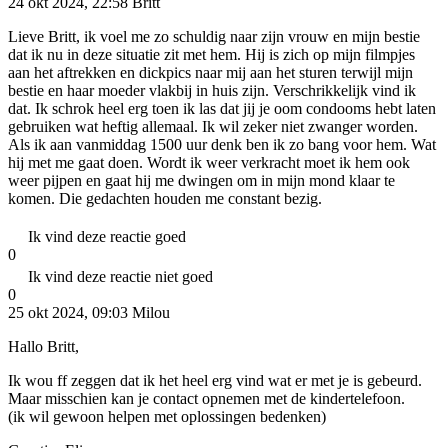
24 okt 2024, 22:58
Britt
Lieve Britt, ik voel me zo schuldig naar zijn vrouw en mijn bestie
dat ik nu in deze situatie zit met hem. Hij is zich op mijn filmpjes
aan het aftrekken en dickpics naar mij aan het sturen terwijl mijn
bestie en haar moeder vlakbij in huis zijn. Verschrikkelijk vind ik
dat. Ik schrok heel erg toen ik las dat jij je oom condooms hebt laten
gebruiken wat heftig allemaal. Ik wil zeker niet zwanger worden.
Als ik aan vanmiddag 1500 uur denk ben ik zo bang voor hem. Wat
hij met me gaat doen. Wordt ik weer verkracht moet ik hem ook
weer pijpen en gaat hij me dwingen om in mijn mond klaar te
komen. Die gedachten houden me constant bezig.
Ik vind deze reactie goed
0
Ik vind deze reactie niet goed
0
25 okt 2024, 09:03
Milou
Hallo Britt,
Ik wou ff zeggen dat ik het heel erg vind wat er met je is gebeurd.
Maar misschien kan je contact opnemen met de kindertelefoon.
(ik wil gewoon helpen met oplossingen bedenken)