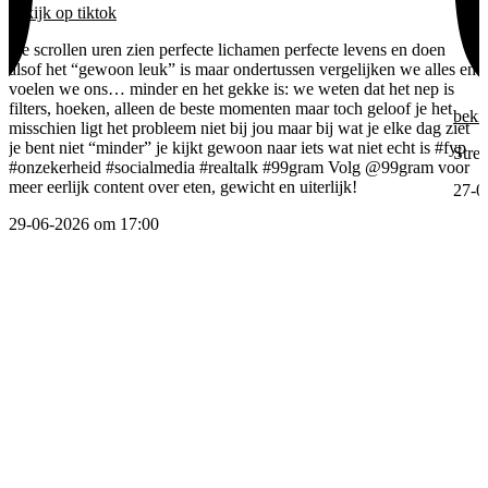
bekijk
op tiktok
we scrollen uren zien perfecte lichamen perfecte levens en doen
alsof het “gewoon leuk” is maar ondertussen vergelijken we alles en
voelen we ons… minder en het gekke is: we weten dat het nep is
filters, hoeken, alleen de beste momenten maar toch geloof je het
beki
misschien ligt het probleem niet bij jou maar bij wat je elke dag ziet
je bent niet “minder” je kijkt gewoon naar iets wat niet echt is
#fyp
Stre
#onzekerheid
#socialmedia
#realtalk
#99gram
Volg @99gram voor
meer eerlijk content over eten, gewicht en uiterlijk!
27-0
29-06-2026 om 17:00