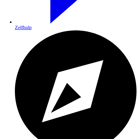
Zelfhulp