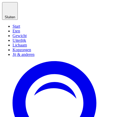
Sluiten
Start
Eten
Gewicht
Uiterlijk
Lichaam
Kopzorgen
Jij & anderen