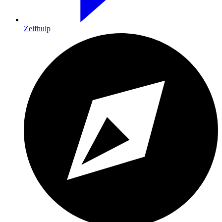
Zelfhulp