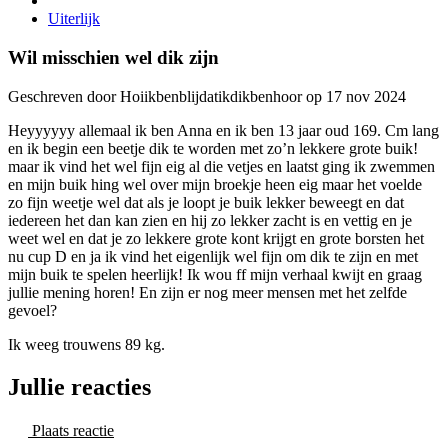
Uiterlijk
Wil misschien wel dik zijn
Geschreven door Hoiikbenblijdatikdikbenhoor op 17 nov 2024
Heyyyyyy allemaal ik ben Anna en ik ben 13 jaar oud 169. Cm lang
en ik begin een beetje dik te worden met zo’n lekkere grote buik!
maar ik vind het wel fijn eig al die vetjes en laatst ging ik zwemmen
en mijn buik hing wel over mijn broekje heen eig maar het voelde
zo fijn weetje wel dat als je loopt je buik lekker beweegt en dat
iedereen het dan kan zien en hij zo lekker zacht is en vettig en je
weet wel en dat je zo lekkere grote kont krijgt en grote borsten het
nu cup D en ja ik vind het eigenlijk wel fijn om dik te zijn en met
mijn buik te spelen heerlijk! Ik wou ff mijn verhaal kwijt en graag
jullie mening horen! En zijn er nog meer mensen met het zelfde
gevoel?
Ik weeg trouwens 89 kg.
Jullie reacties
Plaats reactie