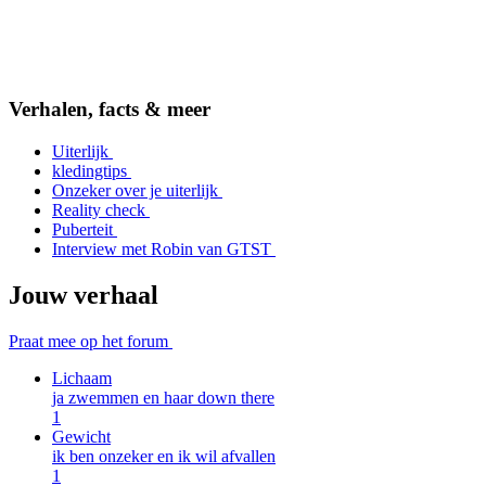
Item
2
Verhalen, facts & meer
of
5
Uiterlijk
kledingtips
Onzeker over je uiterlijk
Reality check
Puberteit
Interview met Robin van GTST
Jouw verhaal
Praat mee op het forum
Lichaam
ja zwemmen en haar down there
1
Gewicht
ik ben onzeker en ik wil afvallen
1