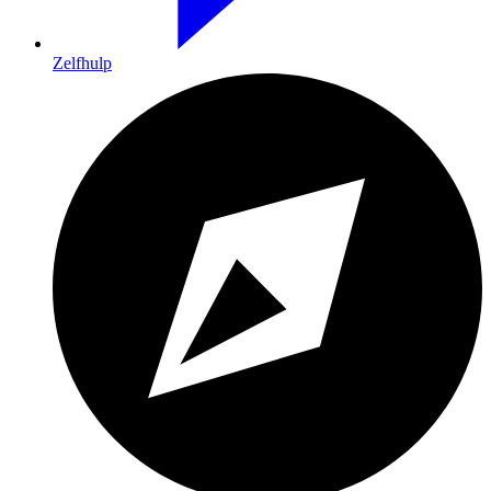
Zelfhulp