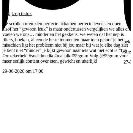
bekijk
op tiktok
we scrollen uren zien perfecte lichamen perfecte levens en doen
alsof het “gewoon leuk” is maar ondertussen vergelijken we alles en
voelen we ons… minder en het gekke is: we weten dat het nep is
filters, hoeken, alleen de beste momenten maar toch geloof je het
beki
misschien ligt het probleem niet bij jou maar bij wat je elke dag ziet
je bent niet “minder” je kijkt gewoon naar iets wat niet echt is
#fyp
Stre
#onzekerheid
#socialmedia
#realtalk
#99gram
Volg @99gram voor
meer eerlijk content over eten, gewicht en uiterlijk!
27-0
29-06-2026 om 17:00