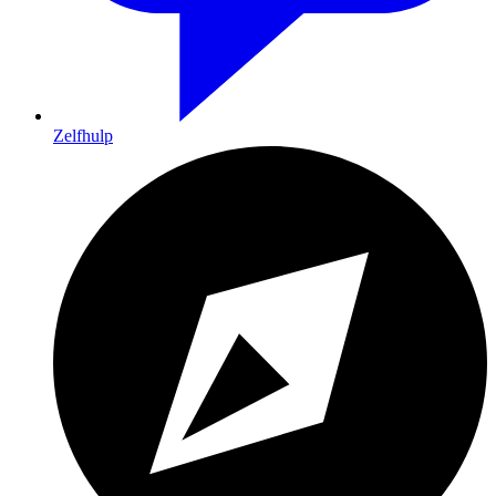
Zelfhulp