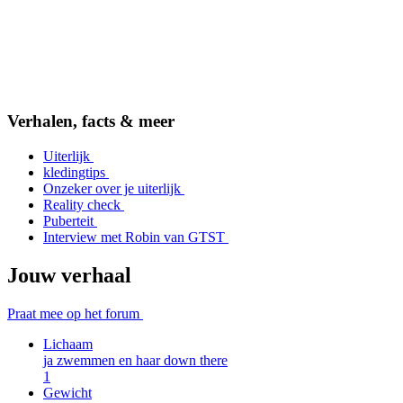
Item
2
Verhalen, facts & meer
of
5
Uiterlijk
kledingtips
Onzeker over je uiterlijk
Reality check
Puberteit
Interview met Robin van GTST
Jouw verhaal
Praat mee op het forum
Lichaam
ja zwemmen en haar down there
1
Gewicht