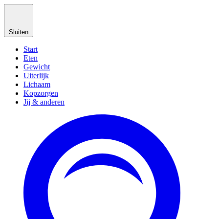
Sluiten
Start
Eten
Gewicht
Uiterlijk
Lichaam
Kopzorgen
Jij & anderen