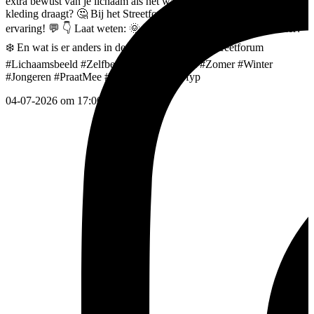
extra bewust van je lichaam als het warmer wordt en je andere
kleding draagt? 🤔 Bij het Streetforum zijn we benieuwd naar jouw
ervaring! 💬 👇 Laat weten: 🌞 Wat merk jij aan jezelf in de zomer?
❄️ En wat is er anders in de winter?
#99gram
#Streetforum
#Lichaamsbeeld
#Zelfbeeld
#MentalHealth
#Zomer
#Winter
#Jongeren
#PraatMee
#VoorJouPagina
#fyp
04-07-2026 om 17:00