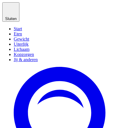
Sluiten
Start
Eten
Gewicht
Uiterlijk
Lichaam
Kopzorgen
Jij & anderen