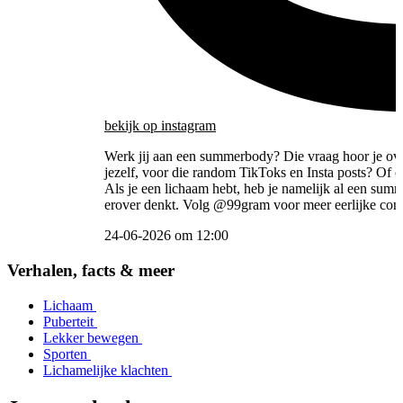
bekijk
op instagram
Werk jij aan een summerbody? Die vraag hoor je overa
jezelf, voor die random TikToks en Insta posts? Of o
Als je een lichaam hebt, heb je namelijk al een sum
erover denkt. Volg @99gram voor meer eerlijke conte
24-06-2026 om 12:00
Item
2
Verhalen, facts & meer
of
5
Lichaam
Puberteit
Lekker bewegen
Sporten
Lichamelijke klachten