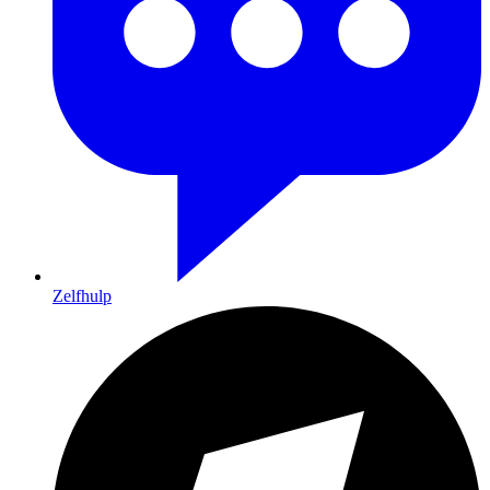
Zelfhulp