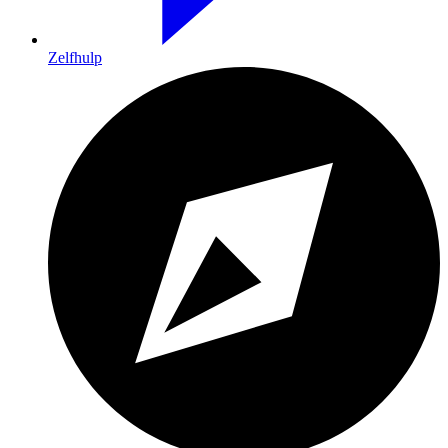
Zelfhulp