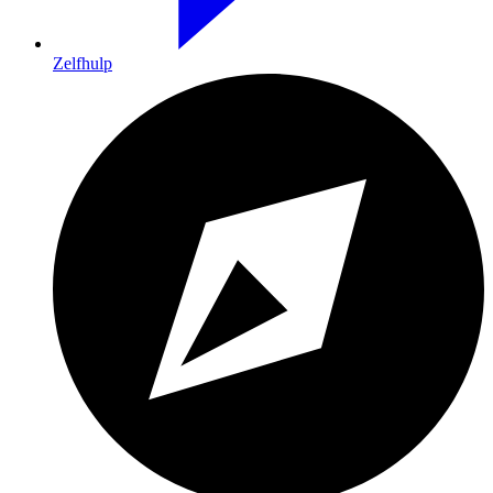
Zelfhulp