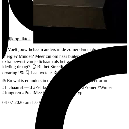
bekijk
op tiktok
☀️ Voelt jouw lichaam anders in de zomer dan in de winter? Meer
energie? Minder? Meer zin om naar buiten te gaan? Of word je juist
extra bewust van je lichaam als het warmer wordt en je andere
kleding draagt? 🤔 Bij het Streetforum zijn we benieuwd naar jouw
ervaring! 💬 👇 Laat weten: 🌞 Wat merk jij aan jezelf in de zomer?
❄️ En wat is er anders in de winter?
#99gram
#Streetforum
#Lichaamsbeeld
#Zelfbeeld
#MentalHealth
#Zomer
#Winter
#Jongeren
#PraatMee
#VoorJouPagina
#fyp
04-07-2026 om 17:00