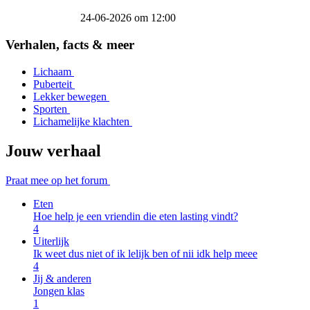
24-06-2026 om 12:00
Item
2
Verhalen, facts & meer
of
5
Lichaam
Puberteit
Lekker bewegen
Sporten
Lichamelijke klachten
Jouw verhaal
Praat mee op het forum
Eten
Hoe help je een vriendin die eten lasting vindt?
4
Uiterlijk
Ik weet dus niet of ik lelijk ben of nii idk help meee
4
Jij & anderen
Jongen klas
1