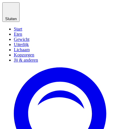
Sluiten
Start
Eten
Gewicht
Uiterlijk
Lichaam
Kopzorgen
Jij & anderen