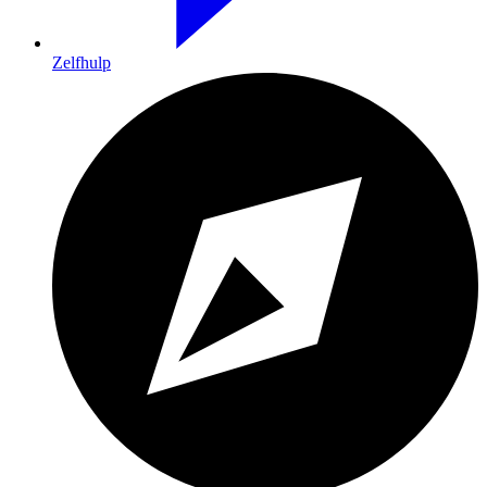
Zelfhulp