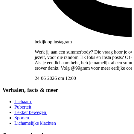
bekijk
op instagram
Werk jij aan een summerbody? Die vraag hoor je overa
jezelf, voor die random TikToks en Insta posts? Of o
Als je een lichaam hebt, heb je namelijk al een sum
erover denkt. Volg @99gram voor meer eerlijke conte
24-06-2026 om 12:00
Item
2
Verhalen, facts & meer
of
5
Lichaam
Puberteit
Lekker bewegen
Sporten
Lichamelijke klachten