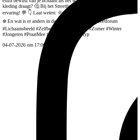
extra bewust van je lichaam als het warmer wordt en je andere
kleding draagt? 🤔 Bij het Streetforum zijn we benieuwd naar jouw
ervaring! 💬 👇 Laat weten: 🌞 Wat merk jij aan jezelf in de zomer?
❄️ En wat is er anders in de winter?
#99gram
#Streetforum
#Lichaamsbeeld
#Zelfbeeld
#MentalHealth
#Zomer
#Winter
#Jongeren
#PraatMee
#VoorJouPagina
#fyp
04-07-2026 om 17:00