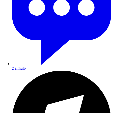
Zelfhulp