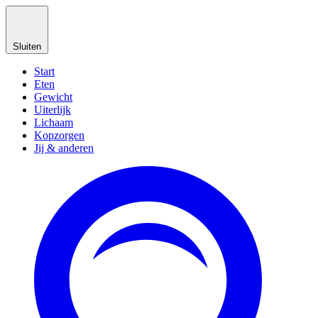
Sluiten
Start
Eten
Gewicht
Uiterlijk
Lichaam
Kopzorgen
Jij & anderen