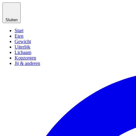
Sluiten
Start
Eten
Gewicht
Uiterlijk
Lichaam
Kopzorgen
Jij & anderen