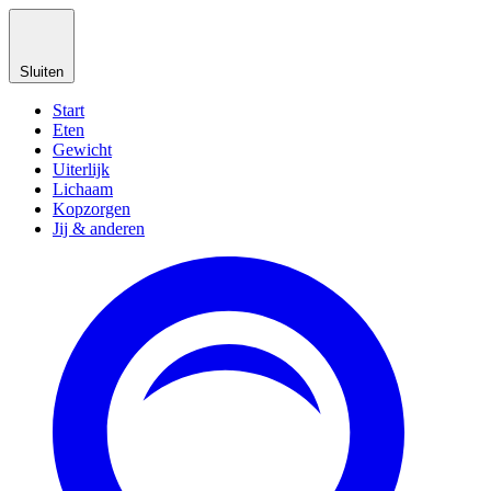
Sluiten
Start
Eten
Gewicht
Uiterlijk
Lichaam
Kopzorgen
Jij & anderen