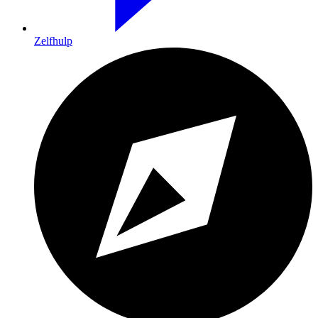
Zelfhulp