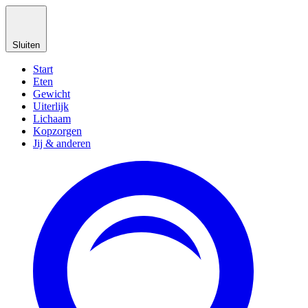
Sluiten
Start
Eten
Gewicht
Uiterlijk
Lichaam
Kopzorgen
Jij & anderen