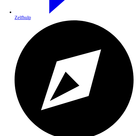
Zelfhulp