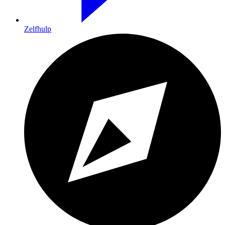
Zelfhulp