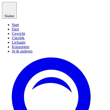
Sluiten
Start
Eten
Gewicht
Uiterlijk
Lichaam
Kopzorgen
Jij & anderen