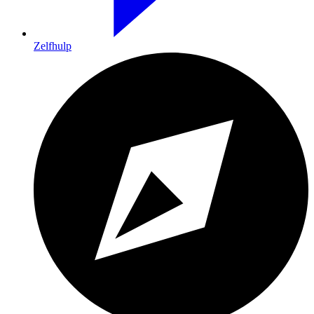
Zelfhulp