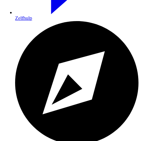
Zelfhulp