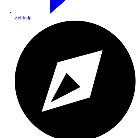
Zelfhulp