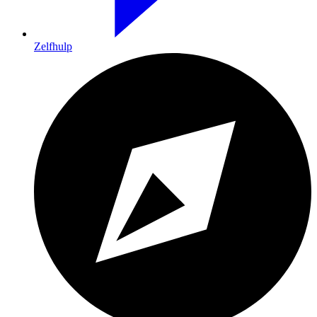
Zelfhulp