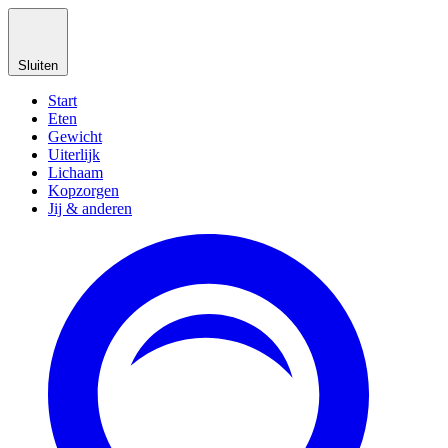
Sluiten
Start
Eten
Gewicht
Uiterlijk
Lichaam
Kopzorgen
Jij & anderen